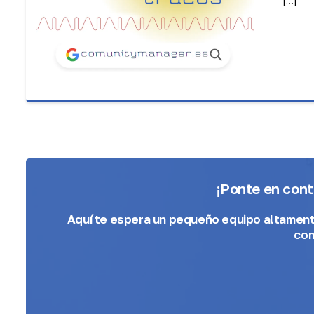
¡Ponte en con
Aquí te espera
un pequeño equipo altamen
com