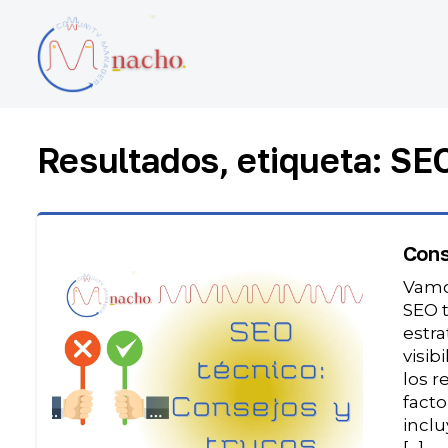
Resultados, etiqueta: SE
Cons
Vamos
SEO t
estra
visib
los r
facto
inclu
[…]