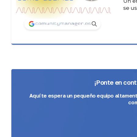
Un e
se us
¡Ponte en con
Aquí te espera
un pequeño equipo altamen
com