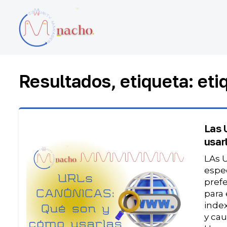
Resultados, etiqueta: eti
Las 
usar
LAs 
espec
prefe
para
inde
y ca